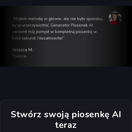
“
Miałem melodię w głowie, ale nie było sposobu,
by ją urzeczywistnić. Generator Piosenek AI
zamienił mój pomysł w kompletną piosenkę w
kilka sekund. Niesamowite!
”
Jessica M.
Twórca
Stwórz swoją piosenkę AI
teraz