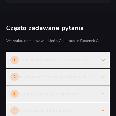
Często zadawane pytania
Wszystko, co musisz wiedzieć o Generatorze Piosenek AI
Co to jest Generator Piosenek AI?
1
Jak używać Generatora Piosenek AI?
2
Czy moje dane są bezpieczne?
3
Czy użycie jest bezpłatne?
4