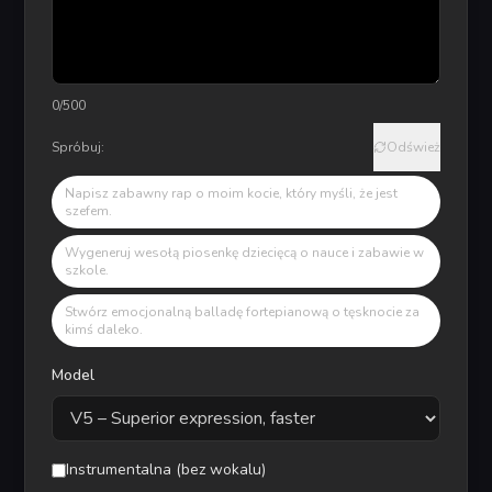
0
/500
Spróbuj:
Odśwież
Napisz zabawny rap o moim kocie, który myśli, że jest
szefem.
Wygeneruj wesołą piosenkę dziecięcą o nauce i zabawie w
szkole.
Stwórz emocjonalną balladę fortepianową o tęsknocie za
kimś daleko.
Model
Instrumentalna (bez wokalu)