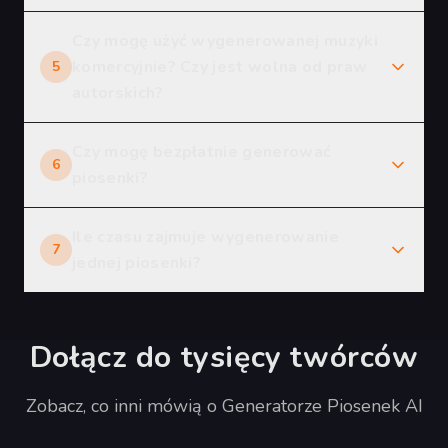
Czy mogę użyć wygenerowanej muzyki
komercyjnie? Czy jest wolna od praw
5
autorskich?
Czy mogę bezpłatnie generować
6
piosenki?
Ile czasu zajmuje wygenerowanie
7
jednej piosenki?
Dołącz do tysięcy twórców
Zobacz, co inni mówią o Generatorze Piosenek AI